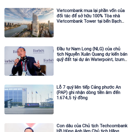
Vietcombank mua lại phần vốn của
đối tác để sở hữu 100% Tòa nhà
Vietcombank Tower tại bến Bạch
Đằng
Đầu tư Nam Long (NLG) của chủ
tịch Nguyễn Xuân Quang dự kiến bán
quỹ đất tại dự án Waterpoint, Izumi
City
Lỗ 7 quý liên tiếp Cảng phước An
(PAP) ghi nhận dòng tiền âm đến
1.674,5 tỷ đồng
Con dâu của Chủ tịch Techcombank
Hồ Hùng Anh làm Chủ tịch Hãng